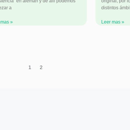
istencia” en alemán y de allí podemos
original, por 
zar a
distintos ámbi
 mas »
Leer mas »
1
2
dicen nuestros clientes en