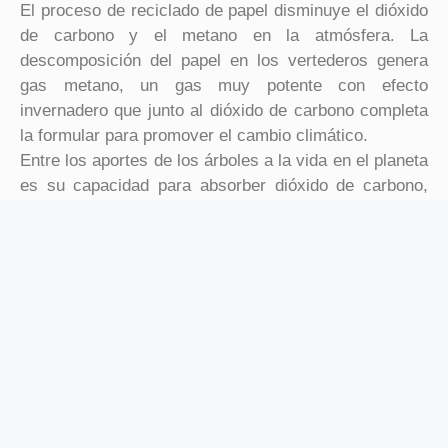
El proceso de reciclado de papel disminuye el dióxido
de carbono y el metano en la atmósfera. La
descomposición del papel en los vertederos genera
gas metano, un gas muy potente con efecto
invernadero que junto al dióxido de carbono completa
la formular para promover el cambio climático.
Entre los aportes de los árboles a la vida en el planeta
es su capacidad para absorber dióxido de carbono,
pero cuando estos son talados para elaborar papel,
entonces se libera a la atmosfera mucho más dióxido
de carbono del que realmente se absorbe.
Adicionalmente cuando se procesa madera para
fabricar pulpa de papel pero con energía derivada de
combustibles fósiles se libera un grado de dióxido de
carbono adicional.
De acuerdo con la Agencia de Protección del
Ambiente de EE. UU. (EPA), el reciclar solo una
tonelada de papel es capaz de disminuir la cantidad